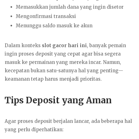
Memasukkan jumlah dana yang ingin disetor
Mengonfirmasi transaksi
Menunggu saldo masuk ke akun
Dalam konteks
slot gacor hari ini
, banyak pemain
ingin proses deposit yang cepat agar bisa segera
masuk ke permainan yang mereka incar. Namun,
kecepatan bukan satu-satunya hal yang penting—
keamanan tetap harus menjadi prioritas.
Tips Deposit yang Aman
Agar proses deposit berjalan lancar, ada beberapa hal
yang perlu diperhatikan: