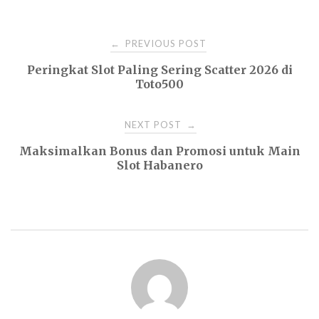
Post
PREVIOUS POST
←
Peringkat Slot Paling Sering Scatter 2026 di
navigation
Toto500
NEXT POST
→
Maksimalkan Bonus dan Promosi untuk Main
Slot Habanero