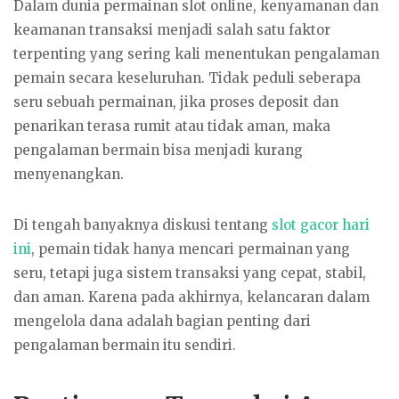
Dalam dunia permainan slot online, kenyamanan dan
keamanan transaksi menjadi salah satu faktor
terpenting yang sering kali menentukan pengalaman
pemain secara keseluruhan. Tidak peduli seberapa
seru sebuah permainan, jika proses deposit dan
penarikan terasa rumit atau tidak aman, maka
pengalaman bermain bisa menjadi kurang
menyenangkan.
Di tengah banyaknya diskusi tentang
slot gacor hari
ini
, pemain tidak hanya mencari permainan yang
seru, tetapi juga sistem transaksi yang cepat, stabil,
dan aman. Karena pada akhirnya, kelancaran dalam
mengelola dana adalah bagian penting dari
pengalaman bermain itu sendiri.