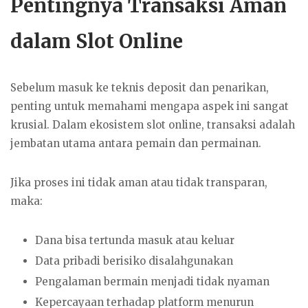
Pentingnya Transaksi Aman
dalam Slot Online
Sebelum masuk ke teknis deposit dan penarikan,
penting untuk memahami mengapa aspek ini sangat
krusial. Dalam ekosistem slot online, transaksi adalah
jembatan utama antara pemain dan permainan.
Jika proses ini tidak aman atau tidak transparan,
maka:
Dana bisa tertunda masuk atau keluar
Data pribadi berisiko disalahgunakan
Pengalaman bermain menjadi tidak nyaman
Kepercayaan terhadap platform menurun