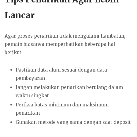
Lancar
Agar proses penarikan tidak mengalami hambatan,
pemain biasanya memperhatikan beberapa hal
berikut:
Pastikan data akun sesuai dengan data
pembayaran
Jangan melakukan penarikan berulang dalam
waktu singkat
Periksa batas minimum dan maksimum
penarikan
Gunakan metode yang sama dengan saat deposit