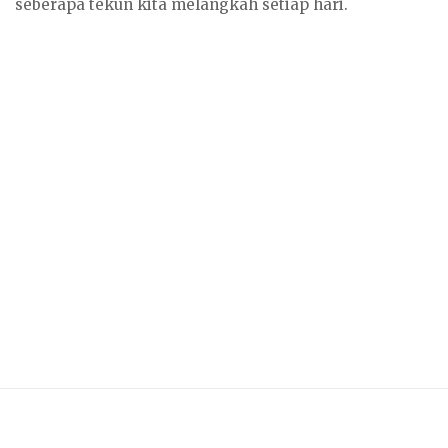
seberapa tekun kita melangkah setiap hari.