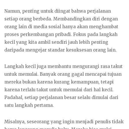
Namun, penting untuk diingat bahwa perjalanan
setiap orang berbeda. Membandingkan diri dengan
orang lain di media sosial hanya akan menghambat
proses perkembangan pribadi. Fokus pada langkah
kecil yang kita ambil sendiri jauh lebih penting
daripada mengejar standar kesuksesan orang lain.
Langkah kecil juga membantu mengurangi rasa takut
untuk memulai. Banyak orang gagal mencapai tujuan
mereka bukan karena kurang kemampuan, tetapi
karena terlalu takut untuk memulai dari hal kecil.
Padahal, setiap perjalanan besar selalu dimulai dari
satu langkah pertama.
Misalnya, seseorang yang ingin menjadi penulis tidak