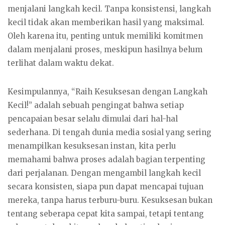
menjalani langkah kecil. Tanpa konsistensi, langkah
kecil tidak akan memberikan hasil yang maksimal.
Oleh karena itu, penting untuk memiliki komitmen
dalam menjalani proses, meskipun hasilnya belum
terlihat dalam waktu dekat.
Kesimpulannya, “Raih Kesuksesan dengan Langkah
Kecil!” adalah sebuah pengingat bahwa setiap
pencapaian besar selalu dimulai dari hal-hal
sederhana. Di tengah dunia media sosial yang sering
menampilkan kesuksesan instan, kita perlu
memahami bahwa proses adalah bagian terpenting
dari perjalanan. Dengan mengambil langkah kecil
secara konsisten, siapa pun dapat mencapai tujuan
mereka, tanpa harus terburu-buru. Kesuksesan bukan
tentang seberapa cepat kita sampai, tetapi tentang