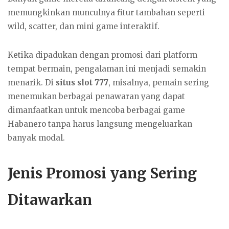
memungkinkan munculnya fitur tambahan seperti
wild, scatter, dan mini game interaktif.
Ketika dipadukan dengan promosi dari platform
tempat bermain, pengalaman ini menjadi semakin
menarik. Di
situs slot 777
, misalnya, pemain sering
menemukan berbagai penawaran yang dapat
dimanfaatkan untuk mencoba berbagai game
Habanero tanpa harus langsung mengeluarkan
banyak modal.
Jenis Promosi yang Sering
Ditawarkan