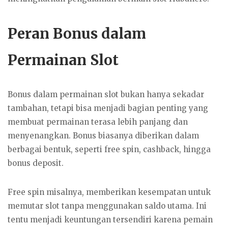
Peran Bonus dalam
Permainan Slot
Bonus dalam permainan slot bukan hanya sekadar
tambahan, tetapi bisa menjadi bagian penting yang
membuat permainan terasa lebih panjang dan
menyenangkan. Bonus biasanya diberikan dalam
berbagai bentuk, seperti free spin, cashback, hingga
bonus deposit.
Free spin misalnya, memberikan kesempatan untuk
memutar slot tanpa menggunakan saldo utama. Ini
tentu menjadi keuntungan tersendiri karena pemain