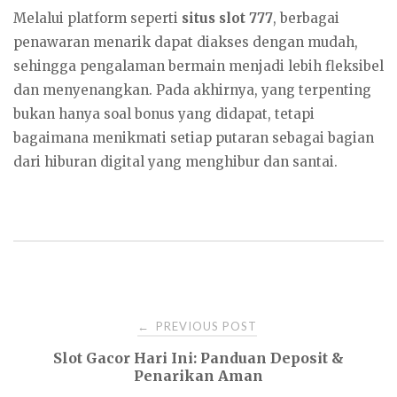
Melalui platform seperti
situs slot 777
, berbagai
penawaran menarik dapat diakses dengan mudah,
sehingga pengalaman bermain menjadi lebih fleksibel
dan menyenangkan. Pada akhirnya, yang terpenting
bukan hanya soal bonus yang didapat, tetapi
bagaimana menikmati setiap putaran sebagai bagian
dari hiburan digital yang menghibur dan santai.
Post
PREVIOUS POST
←
Slot Gacor Hari Ini: Panduan Deposit &
navigation
Penarikan Aman