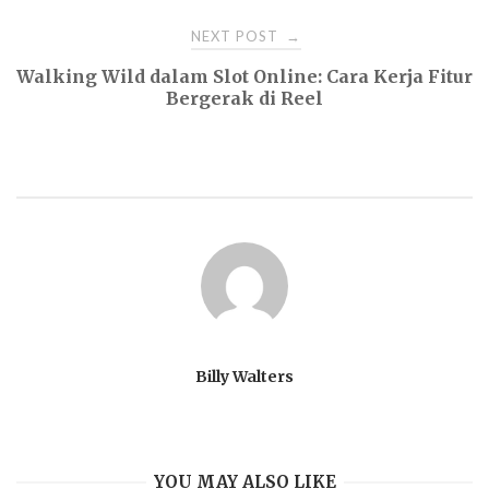
NEXT POST
→
Walking Wild dalam Slot Online: Cara Kerja Fitur
Bergerak di Reel
Billy Walters
YOU MAY ALSO LIKE