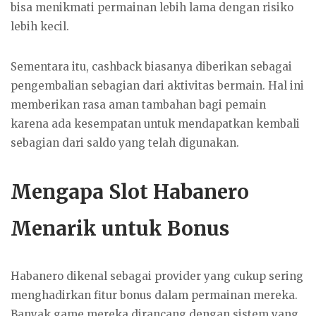
bisa menikmati permainan lebih lama dengan risiko
lebih kecil.
Sementara itu, cashback biasanya diberikan sebagai
pengembalian sebagian dari aktivitas bermain. Hal ini
memberikan rasa aman tambahan bagi pemain
karena ada kesempatan untuk mendapatkan kembali
sebagian dari saldo yang telah digunakan.
Mengapa Slot Habanero
Menarik untuk Bonus
Habanero dikenal sebagai provider yang cukup sering
menghadirkan fitur bonus dalam permainan mereka.
Banyak game mereka dirancang dengan sistem yang