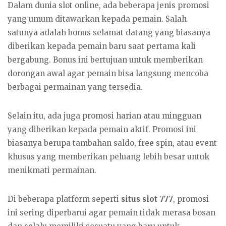
Dalam dunia slot online, ada beberapa jenis promosi
yang umum ditawarkan kepada pemain. Salah
satunya adalah bonus selamat datang yang biasanya
diberikan kepada pemain baru saat pertama kali
bergabung. Bonus ini bertujuan untuk memberikan
dorongan awal agar pemain bisa langsung mencoba
berbagai permainan yang tersedia.
Selain itu, ada juga promosi harian atau mingguan
yang diberikan kepada pemain aktif. Promosi ini
biasanya berupa tambahan saldo, free spin, atau event
khusus yang memberikan peluang lebih besar untuk
menikmati permainan.
Di beberapa platform seperti
situs slot 777
, promosi
ini sering diperbarui agar pemain tidak merasa bosan