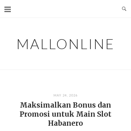
Skip
to
content
MALLONLINE
MAY 24, 2026
Maksimalkan Bonus dan
Promosi untuk Main Slot
Habanero