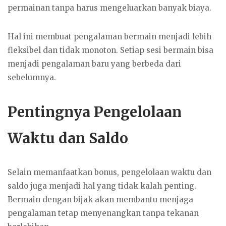
permainan tanpa harus mengeluarkan banyak biaya.
Hal ini membuat pengalaman bermain menjadi lebih
fleksibel dan tidak monoton. Setiap sesi bermain bisa
menjadi pengalaman baru yang berbeda dari
sebelumnya.
Pentingnya Pengelolaan
Waktu dan Saldo
Selain memanfaatkan bonus, pengelolaan waktu dan
saldo juga menjadi hal yang tidak kalah penting.
Bermain dengan bijak akan membantu menjaga
pengalaman tetap menyenangkan tanpa tekanan