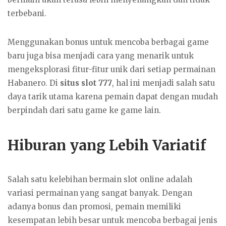
terbebani.
Menggunakan bonus untuk mencoba berbagai game
baru juga bisa menjadi cara yang menarik untuk
mengeksplorasi fitur-fitur unik dari setiap permainan
Habanero. Di
situs slot 777
, hal ini menjadi salah satu
daya tarik utama karena pemain dapat dengan mudah
berpindah dari satu game ke game lain.
Hiburan yang Lebih Variatif
Salah satu kelebihan bermain slot online adalah
variasi permainan yang sangat banyak. Dengan
adanya bonus dan promosi, pemain memiliki
kesempatan lebih besar untuk mencoba berbagai jenis