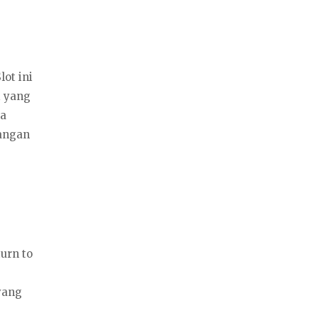
ot ini
i yang
ya
nangan
urn to
yang