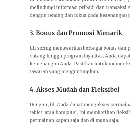
melindungi informasi pribadi dan transaksi
dengan tenang dan fokus pada kesenangan p
3. Bonus dan Promosi Menarik
JiIi sering menawarkan berbagai bonus dan 
datang hingga program loyalitas, Anda dap
kemenangan Anda. Pastikan untuk memeriksa 
tawaran yang menguntungkan.
4. Akses Mudah dan Fleksibel
Dengan JiIi, Anda dapat mengakses permainan
tablet, atau komputer. Ini memberikan flek
permainan kapan saja dan di mana saja.