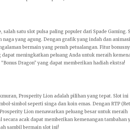
salah satu slot pulsa paling populer dari Spade Gaming. Sl
h naga yang agung. Dengan grafik yang indah dan animas
alaman bermain yang penuh petualangan. Fitur bonusn
yang dapat meningkatkan peluang Anda untuk meraih keme
r “Bonus Dragon” yang dapat memberikan hadiah ekstra!
ran, Prosperity Lion adalah pilihan yang tepat. Slot ini
ol-simbol seperti singa dan koin emas. Dengan RTP (Ret
s, Prosperity Lion menawarkan peluang besar untuk meraih
ul secara acak dapat memberikan kemenangan tambahan 
h sambil bermain slot ini!