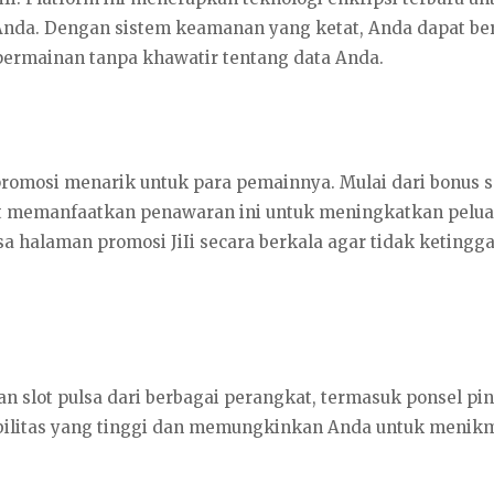
 Anda. Dengan sistem keamanan yang ketat, Anda dapat b
ermainan tanpa khawatir tentang data Anda.
promosi menarik untuk para pemainnya. Mulai dari bonus 
at memanfaatkan penawaran ini untuk meningkatkan pelu
halaman promosi JiIi secara berkala agar tidak ketingg
 slot pulsa dari berbagai perangkat, termasuk ponsel pin
sibilitas yang tinggi dan memungkinkan Anda untuk menik