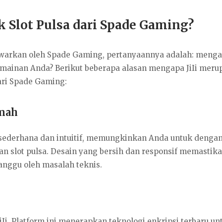
 Slot Pulsa dari Spade Gaming?
tawarkan oleh Spade Gaming, pertanyaannya adalah: meng
ermainan Anda? Berikut beberapa alasan mengapa JiIi mer
dari Spade Gaming:
amah
sederhana dan intuitif, memungkinkan Anda untuk denga
n slot pulsa. Desain yang bersih dan responsif memastik
nggu oleh masalah teknis.
Ii. Platform ini menerapkan teknologi enkripsi terbaru un