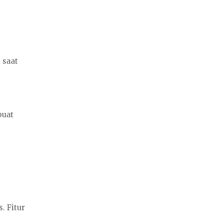
 saat
buat
. Fitur