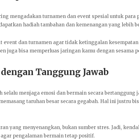
ering mengadakan turnamen dan event spesial untuk para
ndapatkan hadiah tambahan dan kemenangan yang lebih be
ait event dan turnamen agar tidak ketinggalan kesempatan
amen juga bisa memperluas jaringan kamu dengan sesama p
n dengan Tanggung Jawab
ah selalu menjaga emosi dan bermain secara bertanggung j
masang taruhan besar secara gegabah. Hal ini justru bi
uran yang menyenangkan, bukan sumber stres. Jadi, kenda
agar pengalaman bermain tetap positif.