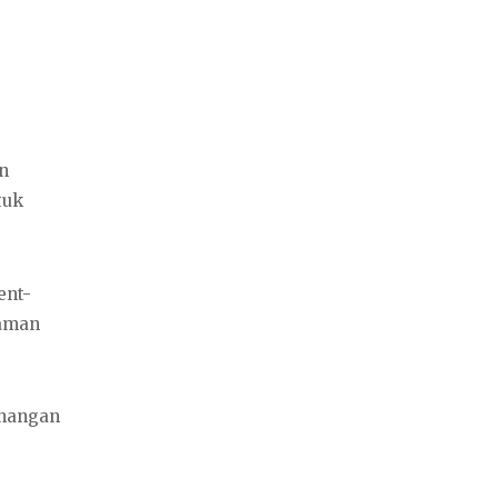
n
tuk
ent-
laman
enangan