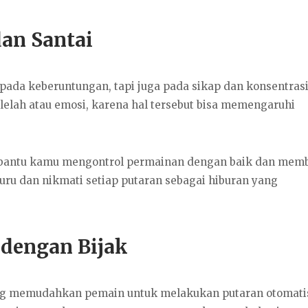
an Santai
pada keberuntungan, tapi juga pada sikap dan konsentrasi
lelah atau emosi, karena hal tersebut bisa memengaruhi
mbantu kamu mengontrol permainan dengan baik dan mem
buru dan nikmati setiap putaran sebagai hiburan yang
 dengan Bijak
ng memudahkan pemain untuk melakukan putaran otomatis