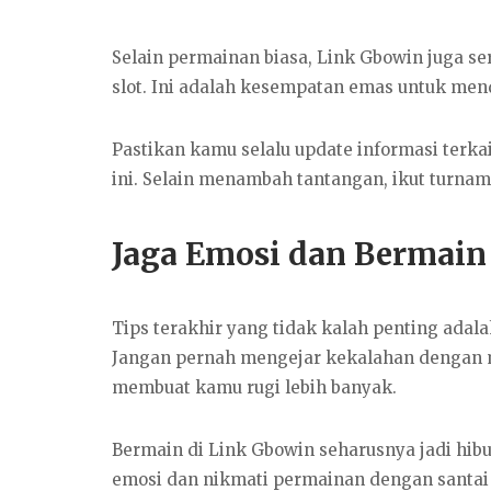
Selain permainan biasa, Link Gbowin juga s
slot. Ini adalah kesempatan emas untuk me
Pastikan kamu selalu update informasi terk
ini. Selain menambah tantangan, ikut turn
Jaga Emosi dan Bermai
Tips terakhir yang tidak kalah penting adal
Jangan pernah mengejar kekalahan dengan me
membuat kamu rugi lebih banyak.
Bermain di Link Gbowin seharusnya jadi hib
emosi dan nikmati permainan dengan santai 