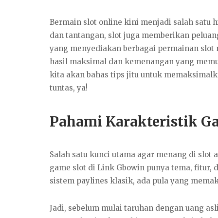
Bermain slot online kini menjadi salah satu
dan tantangan, slot juga memberikan peluan
yang menyediakan berbagai permainan slot
hasil maksimal dan kemenangan yang memuaska
kita akan bahas tips jitu untuk memaksimal
tuntas, ya!
Pahami Karakteristik 
Salah satu kunci utama agar menang di slot
game slot di Link Gbowin punya tema, fitu
sistem paylines klasik, ada pula yang memakai
Jadi, sebelum mulai taruhan dengan uang as