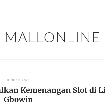
MALLONLINE
JUNE 13, 2025
lkan Kemenangan Slot di L
Gbowin