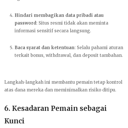
Hindari membagikan data pribadi atau
password
: Situs resmi tidak akan meminta
informasi sensitif secara langsung.
Baca syarat dan ketentuan
: Selalu pahami aturan
terkait bonus, withdrawal, dan deposit tambahan.
Langkah-langkah ini membantu pemain tetap kontrol
atas dana mereka dan meminimalkan risiko ditipu.
6. Kesadaran Pemain sebagai
Kunci