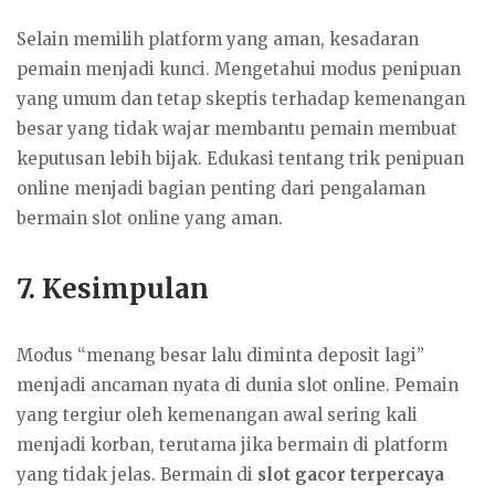
Selain memilih platform yang aman, kesadaran
pemain menjadi kunci. Mengetahui modus penipuan
yang umum dan tetap skeptis terhadap kemenangan
besar yang tidak wajar membantu pemain membuat
keputusan lebih bijak. Edukasi tentang trik penipuan
online menjadi bagian penting dari pengalaman
bermain slot online yang aman.
7. Kesimpulan
Modus “menang besar lalu diminta deposit lagi”
menjadi ancaman nyata di dunia slot online. Pemain
yang tergiur oleh kemenangan awal sering kali
menjadi korban, terutama jika bermain di platform
yang tidak jelas. Bermain di
slot gacor terpercaya