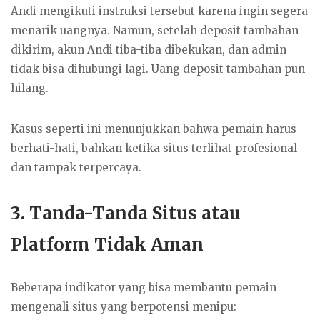
Andi mengikuti instruksi tersebut karena ingin segera
menarik uangnya. Namun, setelah deposit tambahan
dikirim, akun Andi tiba-tiba dibekukan, dan admin
tidak bisa dihubungi lagi. Uang deposit tambahan pun
hilang.
Kasus seperti ini menunjukkan bahwa pemain harus
berhati-hati, bahkan ketika situs terlihat profesional
dan tampak terpercaya.
3. Tanda-Tanda Situs atau
Platform Tidak Aman
Beberapa indikator yang bisa membantu pemain
mengenali situs yang berpotensi menipu: