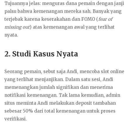
Tujuannya jelas: menguras dana pemain dengan janji
palsu bahwa kemenangan mereka sah. Banyak yang
terjebak karena keserakahan dan FOMO (
fear of
missing out
) atas kemenangan awal yang terlihat
nyata.
2. Studi Kasus Nyata
Seorang pemain, sebut saja Andi, mencoba slot online
yang terlihat menjanjikan. Dalam satu sesi, Andi
memenangkan jumlah signifikan dan menerima
notifikasi kemenangan. Tak lama kemudian, admin
situs meminta Andi melakukan deposit tambahan
sebesar 50% dari total kemenangan untuk proses
verifikasi.