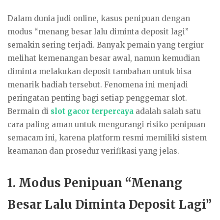
Dalam dunia judi online, kasus penipuan dengan
modus “menang besar lalu diminta deposit lagi”
semakin sering terjadi. Banyak pemain yang tergiur
melihat kemenangan besar awal, namun kemudian
diminta melakukan deposit tambahan untuk bisa
menarik hadiah tersebut. Fenomena ini menjadi
peringatan penting bagi setiap penggemar slot.
Bermain di
slot gacor terpercaya
adalah salah satu
cara paling aman untuk mengurangi risiko penipuan
semacam ini, karena platform resmi memiliki sistem
keamanan dan prosedur verifikasi yang jelas.
1. Modus Penipuan “Menang
Besar Lalu Diminta Deposit Lagi”