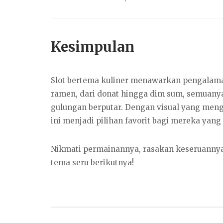
Kesimpulan
Slot bertema kuliner menawarkan pengalaman
ramen, dari donat hingga dim sum, semuany
gulungan berputar. Dengan visual yang meng
ini menjadi pilihan favorit bagi mereka yan
Nikmati permainannya, rasakan keseruannya
tema seru berikutnya!