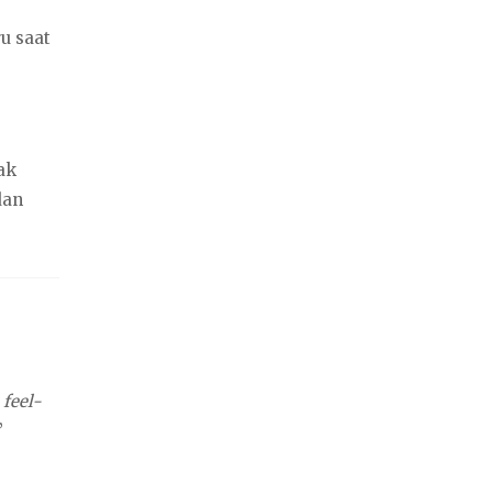
u saat
ak
dan
n
feel-
”