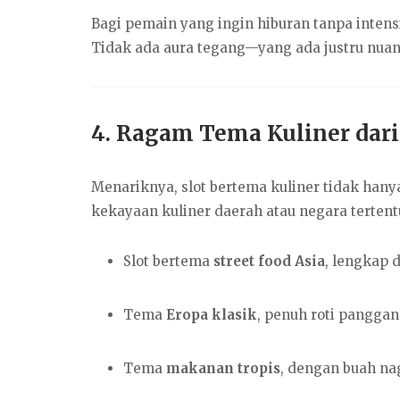
Bagi pemain yang ingin hiburan tanpa intensi
Tidak ada aura tegang—yang ada justru nuan
4. Ragam Tema Kuliner dari
Menariknya, slot bertema kuliner tidak ha
kekayaan kuliner daerah atau negara tertent
Slot bertema
street food Asia
, lengkap 
Tema
Eropa klasik
, penuh roti panggang
Tema
makanan tropis
, dengan buah na