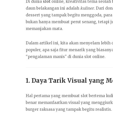
Di dunia
slot
online, kreativitas tema seolah
daun belakangan ini adalah
kuliner
. Dari do
dessert yang tampak begitu menggoda, pa
bukan hanya membuat perut senang, tetapi 
memanjakan mata.
Dalam artikel ini, kita akan menyelam lebi
populer, apa saja fitur menarik yang biasan
“pengalaman manis” di dunia slot online.
1. Daya Tarik Visual yang 
Hal pertama yang membuat slot bertema kul
benar memanfaatkan visual yang menggiurkan:
burger raksasa yang tampak begitu realistis