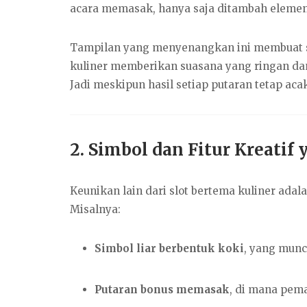
acara memasak, hanya saja ditambah eleme
Tampilan yang menyenangkan ini membuat ses
kuliner memberikan suasana yang ringan d
Jadi meskipun hasil setiap putaran tetap ac
2. Simbol dan Fitur Kreatif
Keunikan lain dari slot bertema kuliner ada
Misalnya:
Simbol liar berbentuk koki
, yang mun
Putaran bonus memasak
, di mana pem