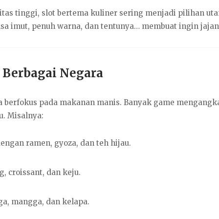
tas tinggi, slot bertema kuliner sering menjadi pilihan ut
sa imut, penuh warna, dan tentunya… membuat ingin jajan
 Berbagai Negara
nya berfokus pada makanan manis. Banyak game mengangk
u. Misalnya:
dengan ramen, gyoza, dan teh hijau.
, croissant, dan keju.
ga, mangga, dan kelapa.