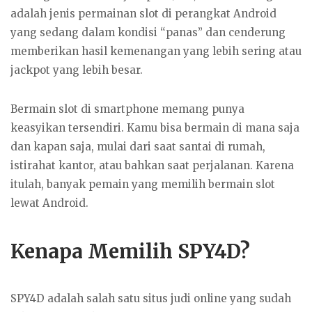
adalah jenis permainan slot di perangkat Android
yang sedang dalam kondisi “panas” dan cenderung
memberikan hasil kemenangan yang lebih sering atau
jackpot yang lebih besar.
Bermain slot di smartphone memang punya
keasyikan tersendiri. Kamu bisa bermain di mana saja
dan kapan saja, mulai dari saat santai di rumah,
istirahat kantor, atau bahkan saat perjalanan. Karena
itulah, banyak pemain yang memilih bermain slot
lewat Android.
Kenapa Memilih SPY4D?
SPY4D adalah salah satu situs judi online yang sudah