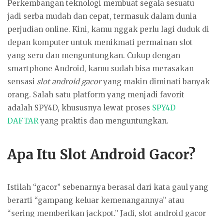
Perkembangan teknologi membuat segala sesuatu
jadi serba mudah dan cepat, termasuk dalam dunia
perjudian online. Kini, kamu nggak perlu lagi duduk di
depan komputer untuk menikmati permainan slot
yang seru dan menguntungkan. Cukup dengan
smartphone Android, kamu sudah bisa merasakan
sensasi
slot android gacor
yang makin diminati banyak
orang. Salah satu platform yang menjadi favorit
adalah SPY4D, khususnya lewat proses
SPY4D
DAFTAR
yang praktis dan menguntungkan.
Apa Itu Slot Android Gacor?
Istilah “gacor” sebenarnya berasal dari kata gaul yang
berarti “gampang keluar kemenangannya” atau
“sering memberikan jackpot.” Jadi, slot android gacor