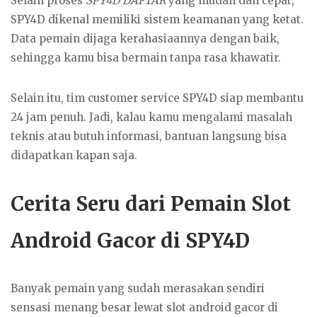
Selain proses
SPY4D DAFTAR
yang mudah dan cepat,
SPY4D dikenal memiliki sistem keamanan yang ketat.
Data pemain dijaga kerahasiaannya dengan baik,
sehingga kamu bisa bermain tanpa rasa khawatir.
Selain itu, tim customer service SPY4D siap membantu
24 jam penuh. Jadi, kalau kamu mengalami masalah
teknis atau butuh informasi, bantuan langsung bisa
didapatkan kapan saja.
Cerita Seru dari Pemain Slot
Android Gacor di SPY4D
Banyak pemain yang sudah merasakan sendiri
sensasi menang besar lewat slot android gacor di