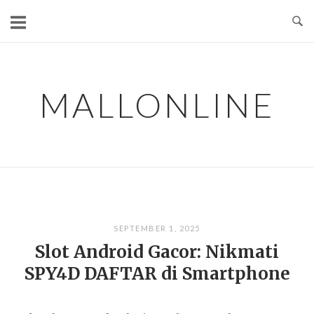
Skip
to
content
MALLONLINE
SEPTEMBER 1, 2025
Slot Android Gacor: Nikmati
SPY4D DAFTAR di Smartphone