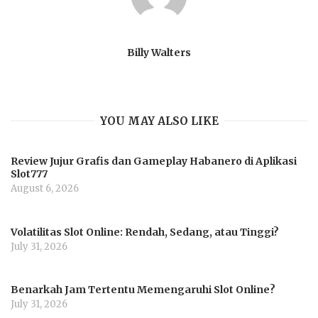
Billy Walters
YOU MAY ALSO LIKE
Review Jujur Grafis dan Gameplay Habanero di Aplikasi
Slot777
August 6, 2026
Volatilitas Slot Online: Rendah, Sedang, atau Tinggi?
July 31, 2026
Benarkah Jam Tertentu Memengaruhi Slot Online?
July 31, 2026