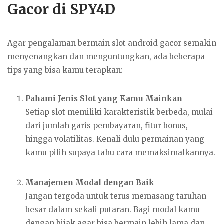
Gacor di SPY4D
Agar pengalaman bermain slot android gacor semakin
menyenangkan dan menguntungkan, ada beberapa
tips yang bisa kamu terapkan:
Pahami Jenis Slot yang Kamu Mainkan
Setiap slot memiliki karakteristik berbeda, mulai
dari jumlah garis pembayaran, fitur bonus,
hingga volatilitas. Kenali dulu permainan yang
kamu pilih supaya tahu cara memaksimalkannya.
Manajemen Modal dengan Baik
Jangan tergoda untuk terus memasang taruhan
besar dalam sekali putaran. Bagi modal kamu
dengan bijak agar bisa bermain lebih lama dan