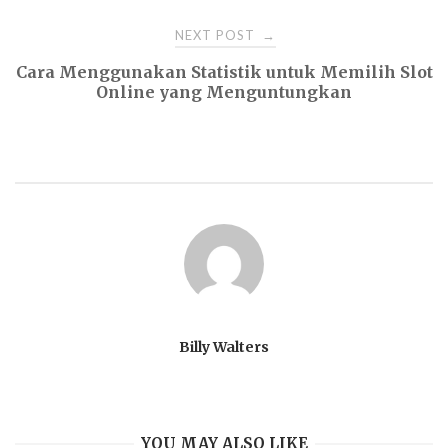
NEXT POST
→
Cara Menggunakan Statistik untuk Memilih Slot
Online yang Menguntungkan
Billy Walters
YOU MAY ALSO LIKE