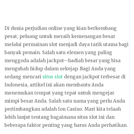
Di dunia perjudian online yang kian berkembang
pesat, peluang untuk meraih kemenangan besar
melalui permainan slot menjadi daya tarik utama bagi
banyak pemain. Salah satu elemen yang paling
menggoda adalah jackpot—hadiah besar yang bisa
mengubah hidup dalam sekejap. Bagi Anda yang
sedang mencari
situs slot
dengan jackpot terbesar di
Indonesia, artikel ini akan membantu Anda
menemukan tempat yang tepat untuk mengejar
mimpi besar Anda. Salah satu nama yang perlu Anda
pertimbangkan adalah Ion Casino. Mari kita telaah
lebih lanjut tentang bagaimana situs slot ini dan
beberapa faktor penting yang harus Anda perhatikan.