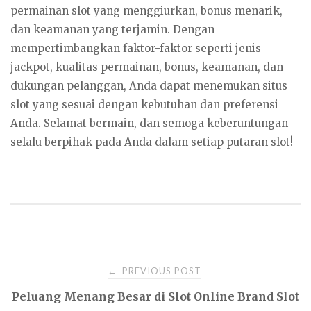
permainan slot yang menggiurkan, bonus menarik,
dan keamanan yang terjamin. Dengan
mempertimbangkan faktor-faktor seperti jenis
jackpot, kualitas permainan, bonus, keamanan, dan
dukungan pelanggan, Anda dapat menemukan situs
slot yang sesuai dengan kebutuhan dan preferensi
Anda. Selamat bermain, dan semoga keberuntungan
selalu berpihak pada Anda dalam setiap putaran slot!
Post
PREVIOUS POST
←
Peluang Menang Besar di Slot Online Brand Slot
navigation