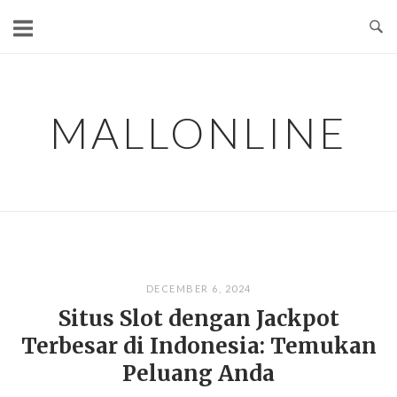
Skip
to
content
MALLONLINE
DECEMBER 6, 2024
Situs Slot dengan Jackpot
Terbesar di Indonesia: Temukan
Peluang Anda