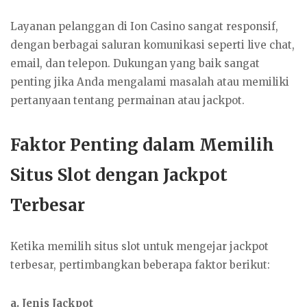
Layanan pelanggan di Ion Casino sangat responsif,
dengan berbagai saluran komunikasi seperti live chat,
email, dan telepon. Dukungan yang baik sangat
penting jika Anda mengalami masalah atau memiliki
pertanyaan tentang permainan atau jackpot.
Faktor Penting dalam Memilih
Situs Slot dengan Jackpot
Terbesar
Ketika memilih situs slot untuk mengejar jackpot
terbesar, pertimbangkan beberapa faktor berikut:
a. Jenis Jackpot