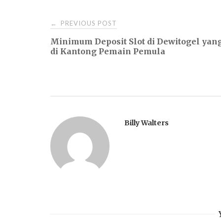
Post
PREVIOUS POST
←
Minimum Deposit Slot di Dewitogel ya
navigation
di Kantong Pemain Pemula
Billy Walters