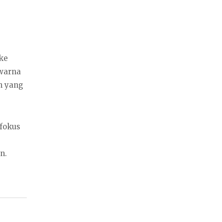
ke
 warna
n yang
fokus
n.