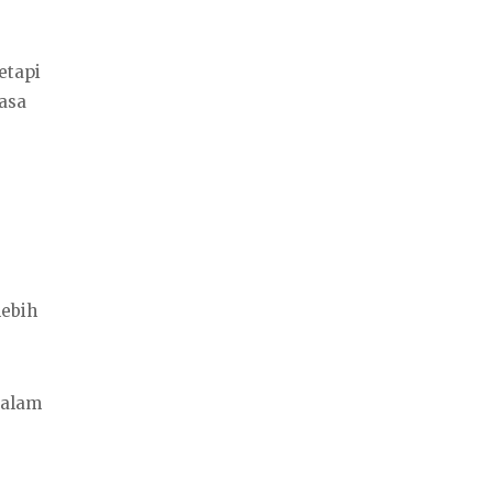
etapi
asa
lebih
dalam