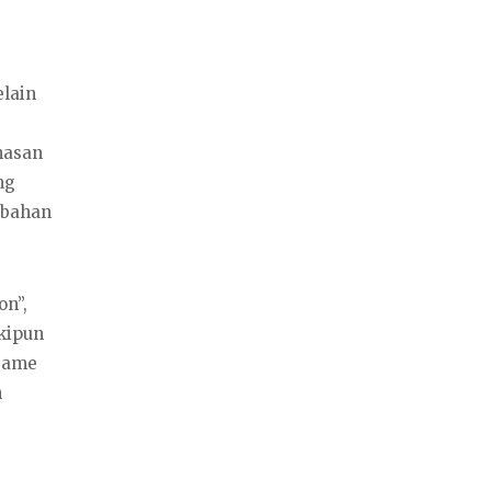
elain
hasan
ng
i bahan
on”,
kipun
 game
n