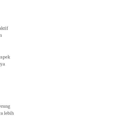
ktif
n
aspek
nya
erung
a lebih