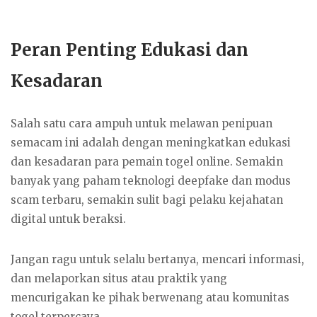
Peran Penting Edukasi dan
Kesadaran
Salah satu cara ampuh untuk melawan penipuan
semacam ini adalah dengan meningkatkan edukasi
dan kesadaran para pemain togel online. Semakin
banyak yang paham teknologi deepfake dan modus
scam terbaru, semakin sulit bagi pelaku kejahatan
digital untuk beraksi.
Jangan ragu untuk selalu bertanya, mencari informasi,
dan melaporkan situs atau praktik yang
mencurigakan ke pihak berwenang atau komunitas
togel terpercaya.