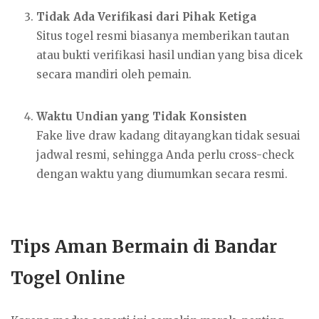
Tidak Ada Verifikasi dari Pihak Ketiga
Situs togel resmi biasanya memberikan tautan
atau bukti verifikasi hasil undian yang bisa dicek
secara mandiri oleh pemain.
Waktu Undian yang Tidak Konsisten
Fake live draw kadang ditayangkan tidak sesuai
jadwal resmi, sehingga Anda perlu cross-check
dengan waktu yang diumumkan secara resmi.
Tips Aman Bermain di Bandar
Togel Online