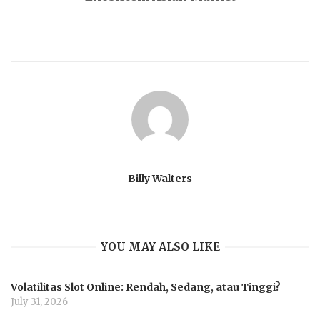
Billy Walters
YOU MAY ALSO LIKE
Volatilitas Slot Online: Rendah, Sedang, atau Tinggi?
July 31, 2026