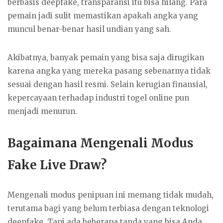
berbasis deepfake, transparansi itu bisa hilang. Para
pemain jadi sulit memastikan apakah angka yang
muncul benar-benar hasil undian yang sah.
Akibatnya, banyak pemain yang bisa saja dirugikan
karena angka yang mereka pasang sebenarnya tidak
sesuai dengan hasil resmi. Selain kerugian finansial,
kepercayaan terhadap industri togel online pun
menjadi menurun.
Bagaimana Mengenali Modus
Fake Live Draw?
Mengenali modus penipuan ini memang tidak mudah,
terutama bagi yang belum terbiasa dengan teknologi
deepfake. Tapi ada beberapa tanda yang bisa Anda