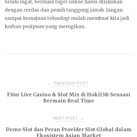
Selalu ingat, bermain togel online harus dilakukan
dengan cerdas dan penuh tanggung jawab. Jangan
sampai kemajuan teknologi malah membuat kita jadi
korban penipuan yang merugikan.
Post
PREVIOUS POST
←
Fitur Live Casino & Slot Mix di Hoki138: Sensasi
navigation
Bermain Real Time
NEXT POST
→
Demo Slot dan Peran Provider Slot Global dalam
Ekosistem Asian Market