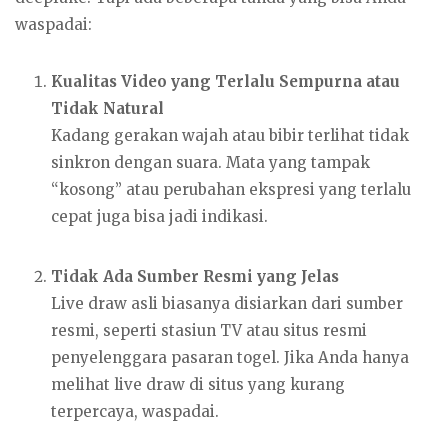
waspadai:
Kualitas Video yang Terlalu Sempurna atau
Tidak Natural
Kadang gerakan wajah atau bibir terlihat tidak
sinkron dengan suara. Mata yang tampak
“kosong” atau perubahan ekspresi yang terlalu
cepat juga bisa jadi indikasi.
Tidak Ada Sumber Resmi yang Jelas
Live draw asli biasanya disiarkan dari sumber
resmi, seperti stasiun TV atau situs resmi
penyelenggara pasaran togel. Jika Anda hanya
melihat live draw di situs yang kurang
terpercaya, waspadai.