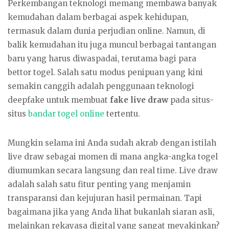
Perkembangan teknologi memang membawa banyak
kemudahan dalam berbagai aspek kehidupan,
termasuk dalam dunia perjudian online. Namun, di
balik kemudahan itu juga muncul berbagai tantangan
baru yang harus diwaspadai, terutama bagi para
bettor togel. Salah satu modus penipuan yang kini
semakin canggih adalah penggunaan teknologi
deepfake untuk membuat
fake live draw
pada situs-
situs
bandar togel online
tertentu.
Mungkin selama ini Anda sudah akrab dengan istilah
live draw sebagai momen di mana angka-angka togel
diumumkan secara langsung dan real time. Live draw
adalah salah satu fitur penting yang menjamin
transparansi dan kejujuran hasil permainan. Tapi
bagaimana jika yang Anda lihat bukanlah siaran asli,
melainkan rekayasa digital yang sangat meyakinkan?