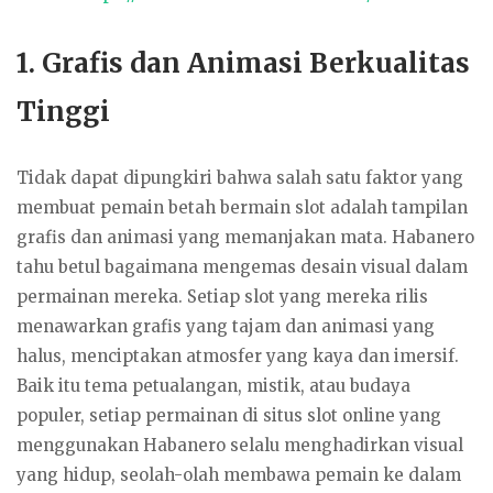
1.
Grafis dan Animasi Berkualitas
Tinggi
Tidak dapat dipungkiri bahwa salah satu faktor yang
membuat pemain betah bermain slot adalah tampilan
grafis dan animasi yang memanjakan mata. Habanero
tahu betul bagaimana mengemas desain visual dalam
permainan mereka. Setiap slot yang mereka rilis
menawarkan grafis yang tajam dan animasi yang
halus, menciptakan atmosfer yang kaya dan imersif.
Baik itu tema petualangan, mistik, atau budaya
populer, setiap permainan di situs slot online yang
menggunakan Habanero selalu menghadirkan visual
yang hidup, seolah-olah membawa pemain ke dalam