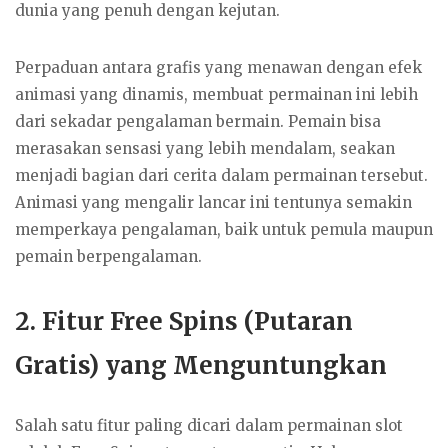
dunia yang penuh dengan kejutan.
Perpaduan antara grafis yang menawan dengan efek
animasi yang dinamis, membuat permainan ini lebih
dari sekadar pengalaman bermain. Pemain bisa
merasakan sensasi yang lebih mendalam, seakan
menjadi bagian dari cerita dalam permainan tersebut.
Animasi yang mengalir lancar ini tentunya semakin
memperkaya pengalaman, baik untuk pemula maupun
pemain berpengalaman.
2.
Fitur Free Spins (Putaran
Gratis) yang Menguntungkan
Salah satu fitur paling dicari dalam permainan slot