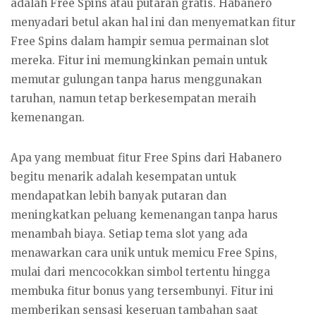
adalah Free Spins atau putaran gratis. Habanero
menyadari betul akan hal ini dan menyematkan fitur
Free Spins dalam hampir semua permainan slot
mereka. Fitur ini memungkinkan pemain untuk
memutar gulungan tanpa harus menggunakan
taruhan, namun tetap berkesempatan meraih
kemenangan.
Apa yang membuat fitur Free Spins dari Habanero
begitu menarik adalah kesempatan untuk
mendapatkan lebih banyak putaran dan
meningkatkan peluang kemenangan tanpa harus
menambah biaya. Setiap tema slot yang ada
menawarkan cara unik untuk memicu Free Spins,
mulai dari mencocokkan simbol tertentu hingga
membuka fitur bonus yang tersembunyi. Fitur ini
memberikan sensasi keseruan tambahan saat