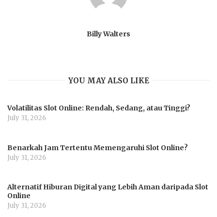
Billy Walters
YOU MAY ALSO LIKE
Volatilitas Slot Online: Rendah, Sedang, atau Tinggi?
July 31, 2026
Benarkah Jam Tertentu Memengaruhi Slot Online?
July 31, 2026
Alternatif Hiburan Digital yang Lebih Aman daripada Slot
Online
July 31, 2026