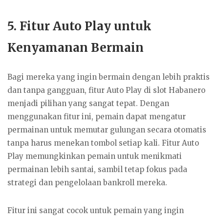
5.
Fitur Auto Play untuk
Kenyamanan Bermain
Bagi mereka yang ingin bermain dengan lebih praktis
dan tanpa gangguan, fitur Auto Play di slot Habanero
menjadi pilihan yang sangat tepat. Dengan
menggunakan fitur ini, pemain dapat mengatur
permainan untuk memutar gulungan secara otomatis
tanpa harus menekan tombol setiap kali. Fitur Auto
Play memungkinkan pemain untuk menikmati
permainan lebih santai, sambil tetap fokus pada
strategi dan pengelolaan bankroll mereka.
Fitur ini sangat cocok untuk pemain yang ingin