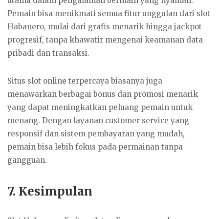
utama dalam pengalaman bermain yang nyaman.
Pemain bisa menikmati semua fitur unggulan dari slot
Habanero, mulai dari grafis menarik hingga jackpot
progresif, tanpa khawatir mengenai keamanan data
pribadi dan transaksi.
Situs slot online terpercaya biasanya juga
menawarkan berbagai bonus dan promosi menarik
yang dapat meningkatkan peluang pemain untuk
menang. Dengan layanan customer service yang
responsif dan sistem pembayaran yang mudah,
pemain bisa lebih fokus pada permainan tanpa
gangguan.
7.
Kesimpulan