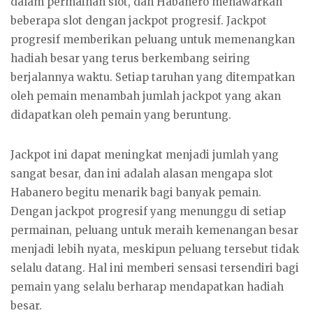
dalam permainan slot, dan Habanero menawarkan
beberapa slot dengan jackpot progresif. Jackpot
progresif memberikan peluang untuk memenangkan
hadiah besar yang terus berkembang seiring
berjalannya waktu. Setiap taruhan yang ditempatkan
oleh pemain menambah jumlah jackpot yang akan
didapatkan oleh pemain yang beruntung.
Jackpot ini dapat meningkat menjadi jumlah yang
sangat besar, dan ini adalah alasan mengapa slot
Habanero begitu menarik bagi banyak pemain.
Dengan jackpot progresif yang menunggu di setiap
permainan, peluang untuk meraih kemenangan besar
menjadi lebih nyata, meskipun peluang tersebut tidak
selalu datang. Hal ini memberi sensasi tersendiri bagi
pemain yang selalu berharap mendapatkan hadiah
besar.