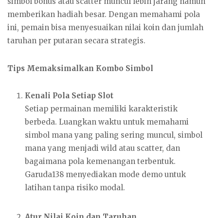
simbol bonus atau scatter muncul lebih jarang namun
memberikan hadiah besar. Dengan memahami pola
ini, pemain bisa menyesuaikan nilai koin dan jumlah
taruhan per putaran secara strategis.
Tips Memaksimalkan Kombo Simbol
Kenali Pola Setiap Slot
Setiap permainan memiliki karakteristik
berbeda. Luangkan waktu untuk memahami
simbol mana yang paling sering muncul, simbol
mana yang menjadi wild atau scatter, dan
bagaimana pola kemenangan terbentuk.
Garuda138 menyediakan mode demo untuk
latihan tanpa risiko modal.
Atur Nilai Koin dan Taruhan