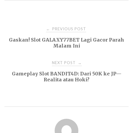
Post
PREVIOUS POST
←
Gaskan! Slot GALAXY77BET Lagi Gacor Parah
navigation
Malam Ini
NEXT POST
→
Gameplay Slot BANDIT4D: Dari 50K ke JP—
Realita atau Hoki?