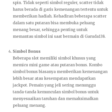
spin. Tidak seperti simbol reguler, scatter tidak
harus berada di garis kemenangan tertentu untuk
memberikan hadiah. Kehadiran beberapa scatter
dalam satu putaran bisa membuka peluang
menang besar, sehingga penting untuk
memantau simbol ini saat bermain di Garuda138.
Simbol Bonus
Beberapa slot memiliki simbol khusus yang
memicu mini game atau putaran bonus. Kombo
simbol bonus biasanya memberikan kemenangan
lebih besar atau kesempatan mendapatkan
jackpot. Pemain yang jeli sering menunggu
tanda-tanda kemunculan simbol bonus untuk
menyesuaikan taruhan dan memaksimalkan
peluang menang.